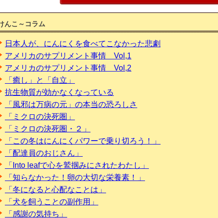
けんこ～コラム
日本人が、にんにくを食べてこなかった悲劇
アメリカのサプリメント事情 Vol,1
アメリカのサプリメント事情 Vol,2
「癒し」と「自立」
抗生物質が効かなくなっている
「風邪は万病の元」の本当の恐ろしさ
「ミクロの決死圏」
「ミクロの決死圏・２」
「この冬はにんにくパワーで乗り切ろう！」
「配達員のおじさん」
「Into leafで心を鷲掴みにされたわたし」
「知らなかった！卵の大切な栄養素！」
「冬になると心配なことは」
「犬を飼うことの副作用」
「感謝の気持ち」