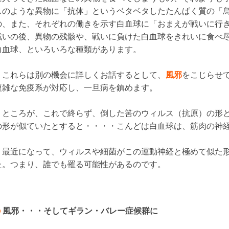
スのような異物に「抗体」というベタベタしたたんぱく質の「
の、また、それぞれの働きを示す白血球に「おまえが戦いに行
戦いの後、異物の残骸や、戦いに負けた白血球をきれいに食べ
白血球、といろいろな種類があります。
これらは別の機会に詳しくお話するとして、
風邪
をこじらせ
複雑な免疫系が対応し、一旦病を鎮めます。
ところが、これで終らず、倒した筈のウィルス（抗原）の形と
の形が似ていたとすると・・・・こんどは白血球は、筋肉の神
最近になって、ウィルスや細菌がこの運動神経と極めて似た形
た。つまり、誰でも罹る可能性があるのです。
風邪・・・そしてギラン・バレー症候群に