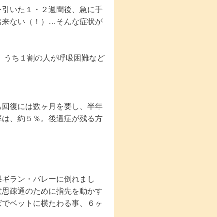
を引いた１・２週間後、急に手
出来ない（！）…そんな症状が
うち１割の人が呼吸困難など
回復には数ヶ月を要し、半年
率は、約５％。後遺症が残る方
果ギラン・バレーに倒れまし
意思疎通のために指先を動かす
ばでベットに横たわる事、６ヶ