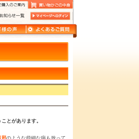
うことがあります。
風邪
のような些細な病も放って