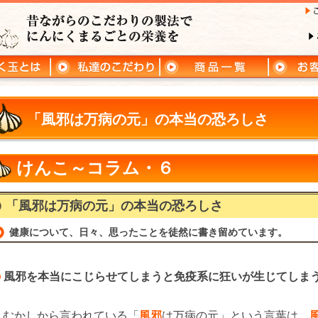
「風邪は万病の元」の本当の恐ろしさ
けんこ～コラム・６
「風邪は万病の元」の本当の恐ろしさ
健康について、日々、思ったことを徒然に書き留めています。
風邪を本当にこじらせてしまうと免疫系に狂いが生じてしま
むかしから言われている「
風邪
は万病の元」という言葉は、