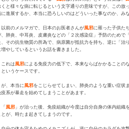
おくと様々な病に転じるという文字通りの意味ですが、この放
病に進展するか、本当に恐ろしいのはどういった事なのか、み
以前のメルマガで、日本のお医者さんが
風邪
に罹った子供た
が、肺炎、中耳炎、皮膚炎などの「２次感染症」予防のためで
た、その抗生物質の所為で、病原菌が抵抗力を持ち、逆に「治
に増やしているというお話を書きました。
これは
風邪
による免疫力の低下で、本来ならばかかることの
うというケースです。
が、本当に
風邪
をこじらせてしまい、肺炎のような重い症状
免疫系が暴走を始めてしまうことがあます。
「
風邪
」が治った後、免疫組織が今度は自分自身の体内組織
ことが、時たま起きてしまうのです。
自分の体を守るためのメカニズムが、逆に自分のカラダを攻撃