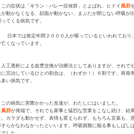
この症状は「ギラン・バレー症候群」とよばれ、ヒドイ
風邪
足が動かなくなる、顔面が動かない、まぶたが閉じない呼吸が
襲ってくる病気です。
日本では推定年間２０００人が罹っているといわれており、
で亡くなっています。
人工透析による血漿交換が治療法としてありますが、それでも
後に完治しているひとの割合は、（わずか！）６割です。再発
も多い病気です。
この病気に実際かかった友達が、わたしにはいました。
風邪
が発端で、それでも家事と猛烈な営業をこなし続け、結
た。カラダも動かせず、表情も変えられず、もちろん言葉も、
事すらかなわなかったといいます。呼吸困難に陥る事もしばし
月でした。