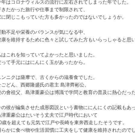
今年はコロナウィルスの流行に左右されてしまった年でした。
行きたかった旅行や仕事まで制限されて、
家に閉じこもっていた方も多かったのではないでしょうか。
運動不足や栄養のバランスが気になる中、
健康を維持するために色々と試してみた方もいらっしゃると思
私はこれを知っていてよかったと思いました。
だって手元にはにんにく玉があったから。
ニンニクは薩摩で、古くからの滋養食でした。
せごどん、西郷隆盛氏の君主 島津齊彬公。
彼の會祖父、島津重豪公は博識で学問と教育の普及に熱心だっ
その彼が編集させた成形図説という書物ににんにくの記載もあ
島津重豪公はたいそう丈夫で江戸時代において
80歳を超えても元気で江戸や長崎を東奔西走したそうです。
明らかに食べ物や生活習慣に工夫をして健康を維持されたので