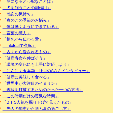
「冬になると心配なことは」
「犬を飼うことの副作用」
「感謝の気持ち」
「春のこの季節のお悩み」
「体は動くようにできている」
「言葉の魔力」
「梱包から伝わる愛」
「Intoleafで煮豚」
「古くから愛されるもの」
「健康寿命を伸ばそう」
「環境の変化にも上手に対応しよう」
「にんにく玉本舗 社員のAさんインタビュー」
「健康に美味しく食べる」
「世界中が大注目のイヌリン」
「現状を打破するためのたった一つの方法」
「この時期だけの贅沢な時間」
「B T S人気を掘り下げて見えたもの」
「先人の知恵から学ぶ夏の過ごし方」