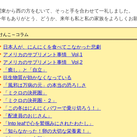
関東から西の方をむいて、そっと手を合わせて一礼しました。
今年もありがとう、どうか、来年も私と私の家族をよろしく
けんこ～コラム
日本人が、にんにくを食べてこなかった悲劇
アメリカのサプリメント事情 Vol,1
アメリカのサプリメント事情 Vol,2
「癒し」と「自立」
抗生物質が効かなくなっている
「風邪は万病の元」の本当の恐ろしさ
「ミクロの決死圏」
「ミクロの決死圏・２」
「この冬はにんにくパワーで乗り切ろう！」
「配達員のおじさん」
「Into leafで心を鷲掴みにされたわたし」
「知らなかった！卵の大切な栄養素！」