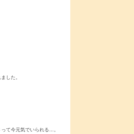
」
れました。
さって今元気でいられる…。