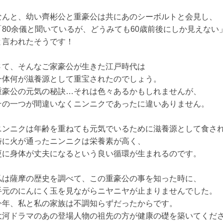
なんと、幼い齊彬公と重豪公は共にあのシーボルトと会見し、
「80余儀と聞いているが、どうみても60歳前後にしか見えない
と言われたそうです！
さて、そんなご家豪公が生きた江戸時代は
一体何が滋養源として重宝されたのでしょう。
重豪公の元気の秘訣…それは色々あるかもしれませんが、
その一つが間違いなくニンニクであったに違いありません。
ニンニクは年齢を重ねても元気でいるために滋養源として食さ
特に火が通ったニンニクは栄養素が高く、
更に身体が丈夫になるという良い循環が生まれるのです。
私は薩摩の歴史を調べて、この重豪公の事を知った時に、
手元のにんにく玉を見ながらニヤニヤが止まりませんでした。
今年、私と私の家族は不調知らずだったからです。
大河ドラマのあの登場人物の祖先の方が健康の礎を築いてくだ