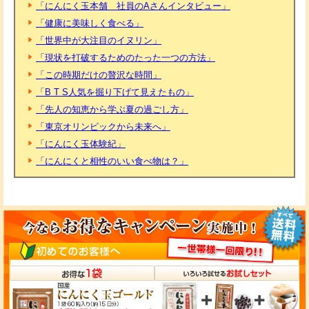
「にんにく玉本舗 社員のAさんインタビュー」
「健康に美味しく食べる」
「世界中が大注目のイヌリン」
「現状を打破するためのたった一つの方法」
「この時期だけの贅沢な時間」
「B T S人気を掘り下げて見えたもの」
「先人の知恵から学ぶ夏の過ごし方」
「東京オリンピックから未来へ」
「にんにく玉体験紀」
「にんにくと相性のいい食べ物は？」