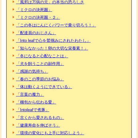
「風邪は万病の元」の本当の恐ろしさ
「ミクロの決死圏」
「ミクロの決死圏・２」
「この冬はにんにくパワーで乗り切ろう！」
「配達員のおじさん」
「Into leafで心を鷲掴みにされたわたし」
「知らなかった！卵の大切な栄養素！」
「冬になると心配なことは」
「犬を飼うことの副作用」
「感謝の気持ち」
「春のこの季節のお悩み」
「体は動くようにできている」
「言葉の魔力」
「梱包から伝わる愛」
「Intoleafで煮豚」
「古くから愛されるもの」
「健康寿命を伸ばそう」
「環境の変化にも上手に対応しよう」