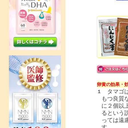
卵黄の効果・
タマゴは
１
もつ良質
に２個以
るという
っては遠
す。