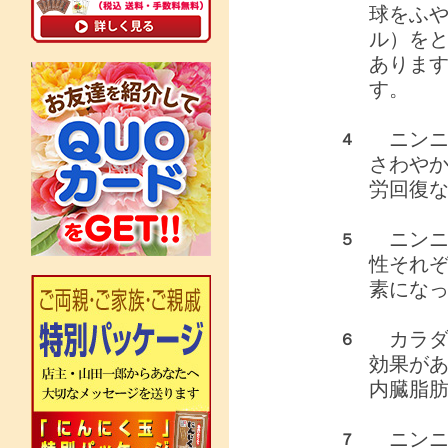
球をふ
ル）を
ありま
す。
ニンニ
４
さわや
労回復
ニンニ
５
性それ
素にな
カラダ
６
効果が
内臓脂
ニンニ
７