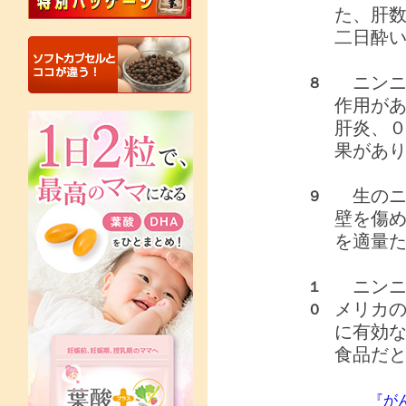
た、肝
二日酔
ニンニ
８
作用が
肝炎、０
果があ
生のニ
９
壁を傷
を適量
ニンニ
１
メリカ
０
に有効な
食品だ
『が