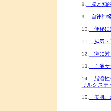
8.
脳と知的
9.
自律神経
10.
便秘に
11.
脚気・
12.
痔に対
13.
血液サ
14.
脂溶性有
リルシステ
15.
美肌、