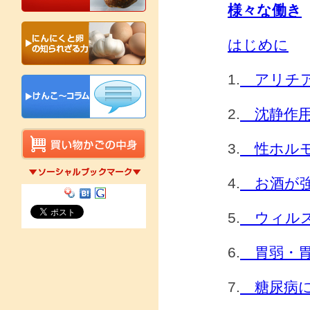
様々な働き
はじめに
1.
アリチア
2.
沈静作用
3.
性ホルモ
4.
お酒が強
5.
ウィルス
6.
胃弱・胃
7.
糖尿病に