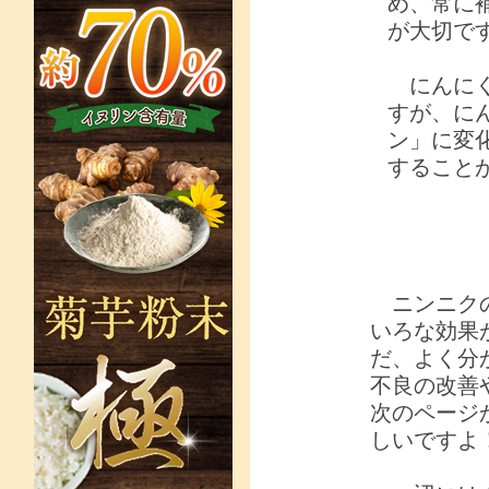
め、常に
が大切で
にんにく
すが、に
ン」に変
すること
ニンニクの
いろな効果
だ、よく分
不良の改善
次のページ
しいですよ