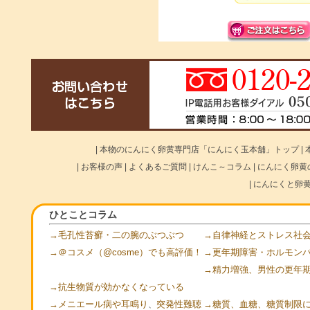
|
本物のにんにく卵黄専門店「にんにく玉本舗」トップ
|
|
お客様の声
|
よくあるご質問
|
けんこ～コラム
|
にんにく卵黄
|
にんにくと卵
ひとことコラム
→毛孔性苔癬・二の腕のぶつぶつ
→自律神経とストレス社
→＠コスメ（@cosme）でも高評価！
→更年期障害・ホルモン
→精力増強、男性の更年
→抗生物質が効かなくなっている
→メニエール病や
耳鳴り
突発性難聴
→糖質、血糖、糖質制限
、