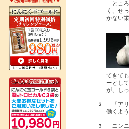
ところ
く、せ
かない
てきても
ーとし
が、し
「アリ
２
働くよ
ニンニ
３