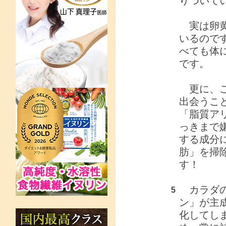
りついて
実は卵黄
いるので
べても体
です。
更に、こ
出会うこ
「脂質ア
っきまで
する成分
肪」を掃
す！
カラダの
5
ン」が主
化してし