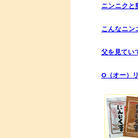
ニンニクと
こんなニン
父を見てい
O（オー）