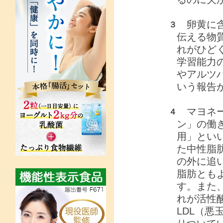
卵黄に含
３
伝える物
れがひど
学習能力
やアルツ
いう報告
マヨネー
４
ン」の働
用」とい
た中性脂
の外に追
脂肪とも
す。また
れが活性
LDL（