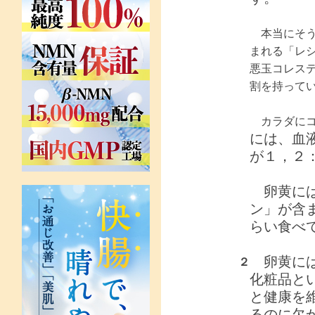
本当にそう
まれる「レ
悪玉コレス
割を持って
カラダにコ
には、血
が１，２
卵黄には
ン」が含
らい食べ
卵黄には
２
化粧品と
と健康を
るのに欠