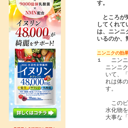
す。
ところが知
してくれて
は、ニンニ
いるのか、
ニンニクの効
ニンニ
１
ニンニク
いて、「
れは体の
す。
このビ
水化物
大事な