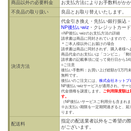
商品以外の必要料金
お支払方法によりお手数料がか
不良品の取り扱い
良品とお取り替えいたします。
代金引き換え・先払い銀行振込
NP後払いwiz
・クレジットカード
○NP後払いwizのお支払方法の詳細
請求書は商品に同封されていますので、
＊ご本人様以外にお届けの場合
請求書は商品に同封されず、購入者様へ
商品代金のお支払いは「コンビニ」「郵
請求書の記載事項に従って発行日から1
○ご注意
決済方法
後払い手数料：お買い上げ総額が1万円
無料です。
後払いのご注文には、
株式会社ネットプ
NP後払いwizサービスが適用され、サ
代金債権を譲渡します。
ご利用限度額は累
す。
（NP後払いサービスご利用分も含まれ
※お支払い期限を一定期間過ぎると、延
ります。
指定の配送業者以外をご希望の
配送料
がございます。