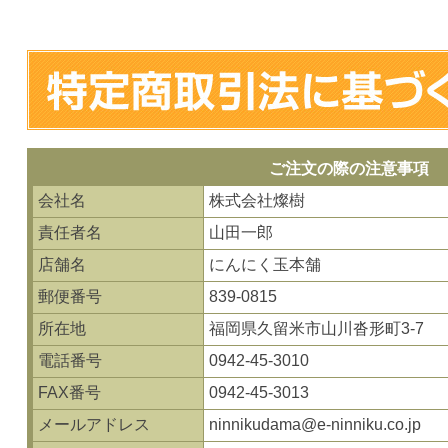
ご注文の際の注意事項
会社名
株式会社燦樹
責任者名
山田一郎
店舗名
にんにく玉本舗
郵便番号
839-0815
所在地
福岡県久留米市山川沓形町3-7
電話番号
0942-45-3010
FAX番号
0942-45-3013
メールアドレス
ninnikudama@e-ninniku.co.jp